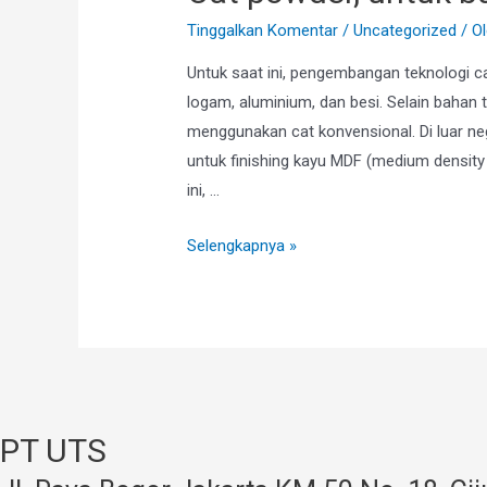
Tinggalkan Komentar
/
Uncategorized
/ O
Untuk saat ini, pengembangan teknologi c
logam, aluminium, dan besi. Selain bahan 
menggunakan cat konvensional. Di luar ne
untuk finishing kayu MDF (medium density 
ini, …
Cat
Selengkapnya »
powder,
untuk
barang
dan
sektor
apa
PT UTS
saja?