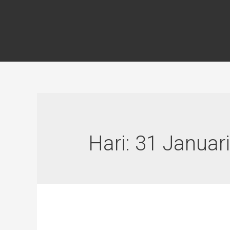
Lewati
ke
konten
Hari:
31 Januar