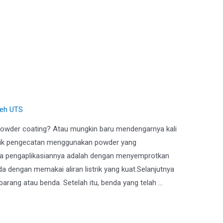
 Coating untuk Rak Gudang
leh
UTS
powder coating? Atau mungkin baru mendengarnya kali
nik pengecatan menggunakan powder yang
ra pengaplikasiannya adalah dengan menyemprotkan
dengan memakai aliran listrik yang kuat.Selanjutnya
ang atau benda. Setelah itu, benda yang telah …