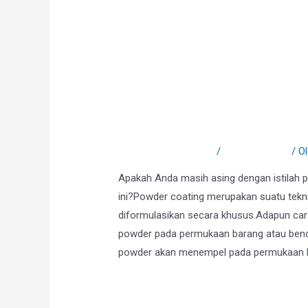
4 Kelebihan Powder
Tinggalkan Komentar
/
Uncategorized
/ O
Apakah Anda masih asing dengan istilah 
ini?Powder coating merupakan suatu tek
diformulasikan secara khusus.Adapun ca
powder pada permukaan barang atau benda 
powder akan menempel pada permukaan bar
Selengkapnya »