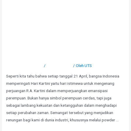
Perempuan Tangguh,
Finishing Tangguh: Semangat
Kartini dalam Dunia Powder
Coating
Tinggalkan Komentar
/
Uncategorized
/ Oleh
UTS
Seperti kita tahu bahwa setiap tanggal 21 April, bangsa Indonesia
memperingati Hari Kartini yaitu hari istimewa untuk mengenang
perjuangan R.A. Kartini dalam memperjuangkan emansipasi
perempuan. Bukan hanya simbol perempuan cerdas, tapi juga
sebagai lambang kekuatan dan ketangguhan dalam menghadapi
setiap perubahan zaman. Semangat tersebut yang menjadikan
renungan bagi kami di dunia industri, khususnya melalui powder …