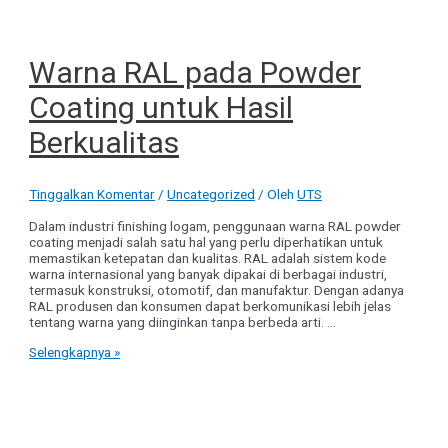
Warna RAL pada Powder
Coating untuk Hasil
Berkualitas
Tinggalkan Komentar
/
Uncategorized
/ Oleh
UTS
Dalam industri finishing logam, penggunaan warna RAL powder
coating menjadi salah satu hal yang perlu diperhatikan untuk
memastikan ketepatan dan kualitas. RAL adalah sistem kode
warna internasional yang banyak dipakai di berbagai industri,
termasuk konstruksi, otomotif, dan manufaktur. Dengan adanya
RAL produsen dan konsumen dapat berkomunikasi lebih jelas
tentang warna yang diinginkan tanpa berbeda arti. …
Warna
Selengkapnya »
RAL
pada
Powder
Coating
untuk
Hasil