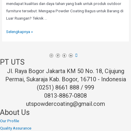
mendapat kualitas dan daya tahan yang baik untuk produk outdoor
furniture tersebut. Mengapa Powder Coating Bagus untuk Barang di
Luar Ruangan? Teknik …
Kelebihan
Selengkapnya »
Powder
Coating
untuk
PT UTS
Outdoor
Furniture
Jl. Raya Bogor Jakarta KM 50 No. 18, Cijujung
Permai, Sukaraja Kab. Bogor, 16710 - Indonesia
(0251) 8661 888 / 999
0813-8867-0808
utspowdercoating@gmail.com
About Us
Our Profile
Quality Assurance