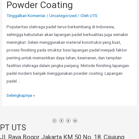
Powder Coating
Tinggalkan Komentar
/
Uncategorized
/ Oleh
UTS
Popularitas olahraga padel terus berkembang di Indonesia,
sehingga kebutuhan akan lapangan padel berkualitas juga semakin
meningkat. Selain menggunakan material konstruksi yang kuat,
proses finishing pada struktur besi lapangan padel menjadi faktor
penting untuk memastikan daya tahan, keamanan, dan tampilan
fasilitas olahraga dalam jangka panjang. Metode finishing lapangan
padel modern banyak menggunakan powder coating. Lapangan
padel …
Finishing
Selengkapnya »
Lapangan
Padel
Modern
PT UTS
Tahan
Lama
Jl. Raya Bogor Jakarta KM 50 No. 18, Cijujung