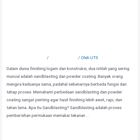
Apa Perbedaan Sandblasting
Vs Powder Coating
Tinggalkan Komentar
/
Uncategorized
/ Oleh
UTS
Dalam dunia finishing logam dan konstruksi, dua istilah yang sering
muncul adalah sandblasting dan powder coating. Banyak orang
mengira keduanya sama, padahal sebenarnya berbeda fungsi dan
tahap proses. Memahami perbedaan sandblasting dan powder
coating sangat penting agar hasil finishing lebih awet, rapi, dan
tahan lama. Apa Itu Sandblasting? Sandblasting adalah proses
pembersihan permukaan memakai tekanan …
Selengkapnya »