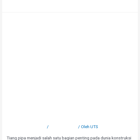
Selengkapnya »
Powder Coating Tiang Pipa
Tinggalkan Komentar
/
Uncategorized
/ Oleh
UTS
Tiang pipa menjadi salah satu bagian penting pada dunia konstruksi