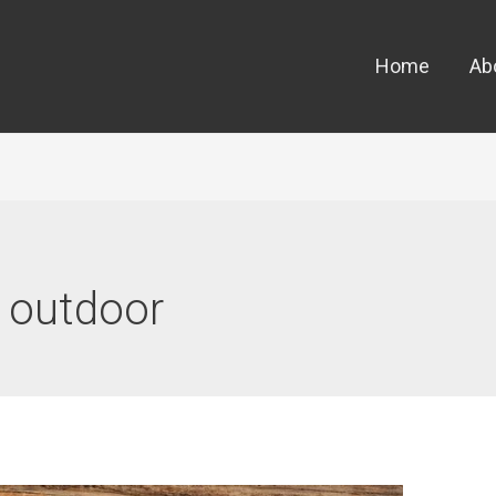
Home
Ab
 outdoor