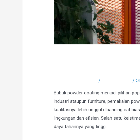
Keistimewaan Bubuk
Material Besi
Tinggalkan Komentar
/
Uncategorized
/ O
Bubuk powder coating menjadi pilihan popu
industri ataupun furniture, pemakaian pow
kualitasnya lebih unggul dibanding cat bia
lingkungan dan efisien. Salah satu keisti
daya tahannya yang tinggi …