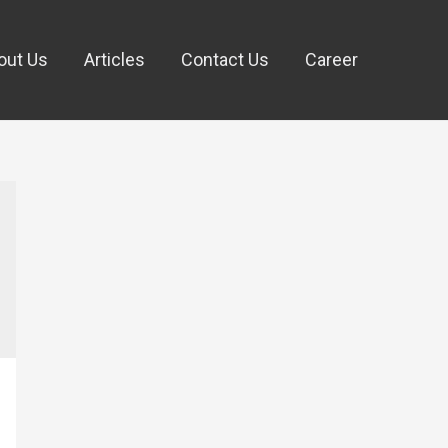
out Us
Articles
Contact Us
Career