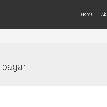
Home
Ab
 pagar