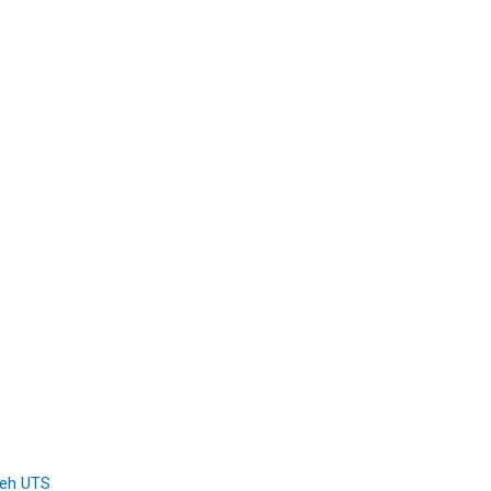
Rumah Estetik
leh
UTS