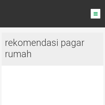
Lewati
ke
konten
Main
Men
rekomendasi pagar
rumah