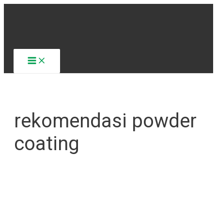
Lewati
ke
konten
Main
Menu
rekomendasi powder
coating