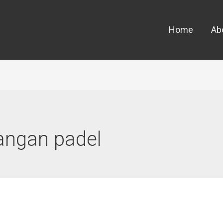
Home
Ab
angan padel