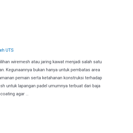
emesh untuk Lapangan
leh
UTS
ihan wiremesh atau jaring kawat menjadi salah satu
ikan. Kegunaannya bukan hanya untuk pembatas area
eamanan pemain serta ketahanan konstruksi terhadap
sh untuk lapangan padel umumnya terbuat dari baja
 coating agar …