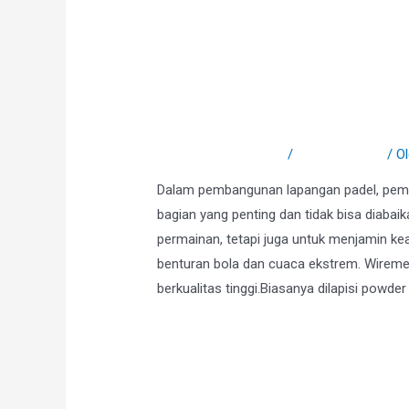
Powder Coating Wir
Padel yang Estetis
Tinggalkan Komentar
/
Uncategorized
/ O
Dalam pembangunan lapangan padel, pemil
bagian yang penting dan tidak bisa diaba
permainan, tetapi juga untuk menjamin k
benturan bola dan cuaca ekstrem. Wireme
berkualitas tinggi.Biasanya dilapisi powder
Selengkapnya »