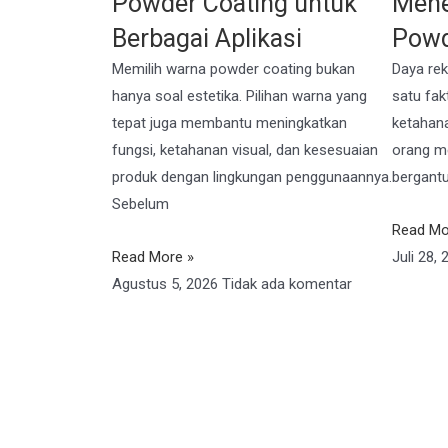
Powder Coating untuk
Mene
Berbagai Aplikasi
Powd
Memilih warna powder coating bukan
Daya rek
hanya soal estetika. Pilihan warna yang
satu fak
tepat juga membantu meningkatkan
ketahana
fungsi, ketahanan visual, dan kesesuaian
orang me
produk dengan lingkungan penggunaannya.
bergantu
Sebelum
Read Mo
Read More »
Juli 28,
Agustus 5, 2026
Tidak ada komentar