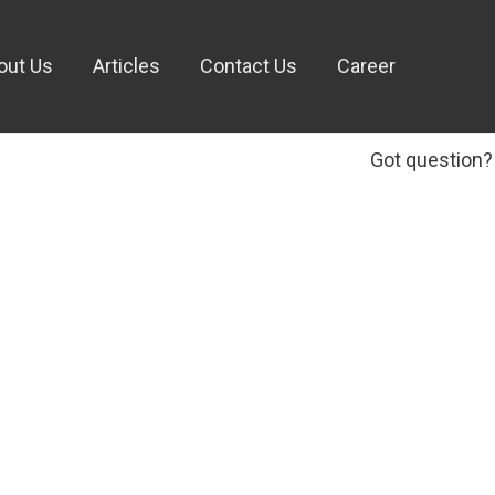
out Us
Articles
Contact Us
Career
Got question?