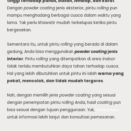
tinggi terhadap panas, basah, lembap, dan karat
.
Dengan
powder coating
jenis eksterior, pintu
rolling
pun
mampu menghadang berbagai cuaca dalam waktu yang
lama. Tak perlu khawatir mudah terkelupas ketika pintu
bergesekan.
Sementara itu, untuk pintu
rolling
yang berada di dalam
gedung, Anda bisa menggunakan
powder coating
jenis
interior
. Pintu
rolling
yang ditempatkan di area
indoor
tidak terlalu membutuhkan daya tahan terhadap cuaca.
Hal yang lebih dibutuhkan untuk pintu ini ialah
warna yang
pekat, mencolok, dan tidak mudah tergores
.
Nah, dengan memilih jenis
powder coating
yang sesuai
dengan penempatan pintu
rolling
Anda, hasil
coating
pun
bisa sesuai dengan tujuan penggunaan. Yuk,
hubungi kami
untuk informasi lebih lanjut dan konsultasi pemesanan.