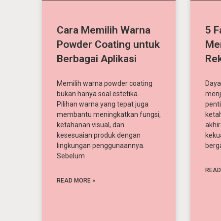
Cara Memilih Warna
5 F
Powder Coating untuk
Me
Berbagai Aplikasi
Rek
Memilih warna powder coating
Daya
bukan hanya soal estetika.
menj
Pilihan warna yang tepat juga
pent
membantu meningkatkan fungsi,
ketah
ketahanan visual, dan
akhi
kesesuaian produk dengan
keku
lingkungan penggunaannya.
berg
Sebelum
READ
READ MORE »