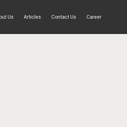
out Us
Articles
Contact Us
Career