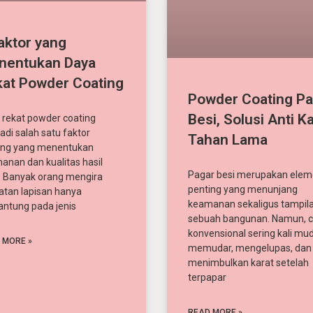
aktor yang
nentukan Daya
at Powder Coating
Powder Coating Pa
Besi, Solusi Anti K
 rekat powder coating
adi salah satu faktor
Tahan Lama
ing yang menentukan
anan dan kualitas hasil
Pagar besi merupakan ele
r. Banyak orang mengira
penting yang menunjang
atan lapisan hanya
keamanan sekaligus tampil
antung pada jenis
sebuah bangunan. Namun, c
konvensional sering kali mu
 MORE »
memudar, mengelupas, dan
menimbulkan karat setelah
terpapar
READ MORE »