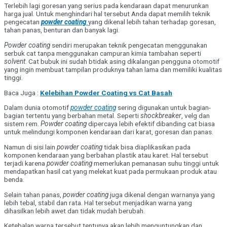
Terlebih lagi goresan yang serius pada kendaraan dapat menurunkan
harga jual. Untuk menghindari hal tersebut Anda dapat memilih teknik
pengecatan
powder coating
yang dikenal lebih tahan terhadap goresan,
tahan panas, benturan dan banyak lagi.
Powder coating
sendiri merupakan teknik pengecatan menggunakan
serbuk cat tanpa menggunakan campuran kimia tambahan seperti
solvent
. Cat bubuk ini sudah btidak asing dikalangan pengguna otomotif
yang ingin membuat tampilan produknya tahan lama dan memiliki kualitas
tinggi.
Baca Juga :
Kelebihan Powder Coating vs Cat Basah
Dalam dunia otomotif
powder coating
sering digunakan untuk bagian-
bagian tertentu yang berbahan metal. Seperti
shockbreaker
, velg dan
sistem rem.
Powder coating
dipercaya lebih efektif dibanding cat biasa
untuk melindungi komponen kendaraan dari karat, goresan dan panas.
Namun di sisi lain
powder coating
tidak bisa diaplikasikan pada
komponen kendaraan yang berbahan plastik atau karet. Hal tersebut
terjadi karena
powder coating
memerlukan pemanasan suhu tinggi untuk
mendapatkan hasil cat yang melekat kuat pada permukaan produk atau
benda.
Selain tahan panas,
powder coating
juga dikenal dengan warnanya yang
lebih tebal, stabil dan rata. Hal tersebut menjadikan warna yang
dihasilkan lebih awet dan tidak mudah berubah.
Ketebalan warna tersebut tentunya akan lebih menguntungkan dan