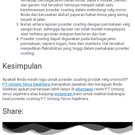
terhadap berbagai jenis bahan kimia, seperti minyak, bensin,
dan garam. Hal tersebut tentunya menjadi salah satu
keistimewaan powder coating dalam melindungi velg motor
Anda dari kerusakan akibat paparan bahan kimia yang sering
terjadi di jalan.
Ikatan antara lapisan powder coating dengan permukaan velg
sangat kuat, sehingga lapisan cat tidak mudah mengelupas
saat terkena goresan ataupun benturan dari luar
Powder coating dapat digunakan pada berbagai jenis
permukaan, seperti logam, besi dan stainless. Hal tersebut
menjadikan fleksibilitas yang tinggi dalam pemakaian powder
coating.
Kesimpulan
Apakah Anda masih ragu untuk powder coating produk velg otomotif?
PT Untung Terus Sejahtera
merupakan jawaban dari keraguan Anda.
Silahkan ajukan pertanyaan lebih lanjut di
whatsapp
resmi PT Untung
terus sejahtera atau kunjungi
instagram
kami untuk melihat beberapa
hasil powder coating PT Untung Terus Sejahtera.
Share: