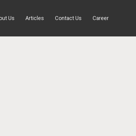
out Us
Articles
Contact Us
Career