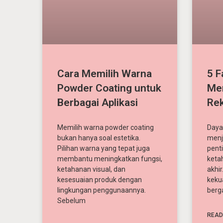
Cara Memilih Warna
5 F
Powder Coating untuk
Me
Berbagai Aplikasi
Rek
Memilih warna powder coating
Daya
bukan hanya soal estetika.
menj
Pilihan warna yang tepat juga
pent
membantu meningkatkan fungsi,
ketah
ketahanan visual, dan
akhi
kesesuaian produk dengan
keku
lingkungan penggunaannya.
berg
Sebelum
READ