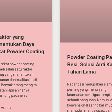
aktor yang
nentukan Daya
at Powder Coating
Powder Coating Pa
Besi, Solusi Anti K
 rekat powder coating
adi salah satu faktor
Tahan Lama
ing yang menentukan
anan dan kualitas hasil
Pagar besi merupakan ele
r. Banyak orang mengira
penting yang menunjang
atan lapisan hanya
keamanan sekaligus tampil
antung pada jenis
sebuah bangunan. Namun, c
konvensional sering kali mu
 MORE »
memudar, mengelupas, dan