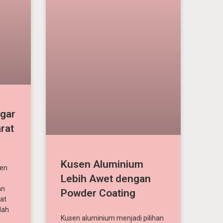
gar
arat
Kusen Aluminium
men
Lebih Awet dengan
an
Powder Coating
at
dah
Kusen aluminium menjadi pilihan