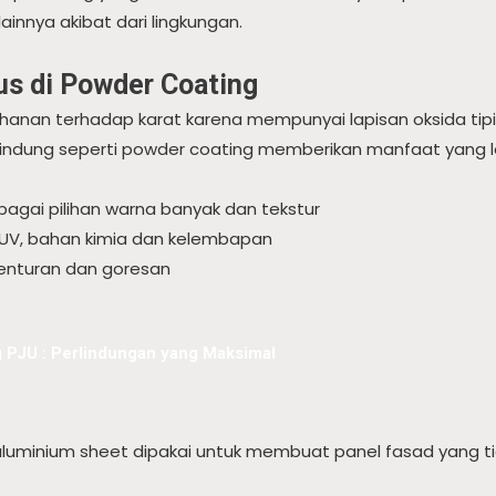
innya akibat dari lingkungan.
s di Powder Coating
nan terhadap karat karena mempunyai lapisan oksida tipis 
lindung seperti powder coating memberikan manfaat yang leb
bagai pilihan warna banyak dan tekstur
 UV, bahan kimia dan kelembapan
enturan dan goresan
 PJU : Perlindungan yang Maksimal
 aluminium sheet dipakai untuk membuat panel fasad yang ti