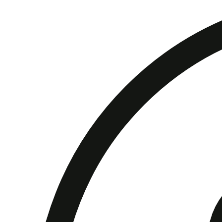
berkat
powder
coating