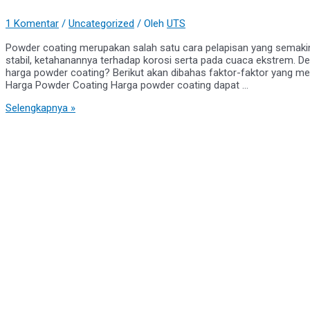
1 Komentar
/
Uncategorized
/ Oleh
UTS
Powder coating merupakan salah satu cara pelapisan yang semakin
stabil, ketahanannya terhadap korosi serta pada cuaca ekstrem. 
harga powder coating? Berikut akan dibahas faktor-faktor yang 
Harga Powder Coating Harga powder coating dapat …
Harga
Selengkapnya »
Powder
Coating
:
Faktor
yang
Mempengaruhi