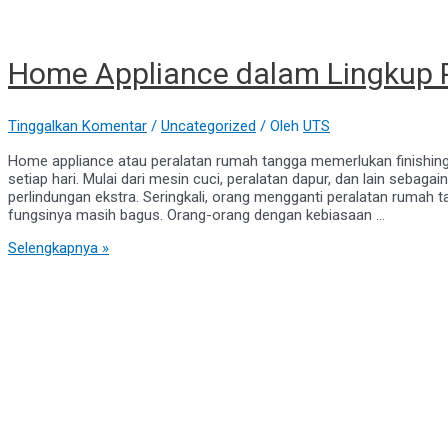
Home Appliance dalam Lingkup 
Tinggalkan Komentar
/
Uncategorized
/ Oleh
UTS
Home appliance atau peralatan rumah tangga memerlukan finishing
setiap hari. Mulai dari mesin cuci, peralatan dapur, dan lain sebag
perlindungan ekstra. Seringkali, orang mengganti peralatan rumah 
fungsinya masih bagus. Orang-orang dengan kebiasaan …
Home
Selengkapnya »
Appliance
dalam
Lingkup
Powder
Coating