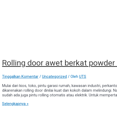
Rolling door awet berkat powder
Tinggalkan Komentar
/
Uncategorized
/ Oleh
UTS
Mulai dari kios, toko, pintu garasi rumah, kawasan industri, perkant
dikarenakan rolling door dinilai kuat dan kokoh dalam melindungi. Na
sudah ada juga pintu rolling otomatis atau elektrik. Untuk mempert
Rolling
Selengkapnya »
door
awet