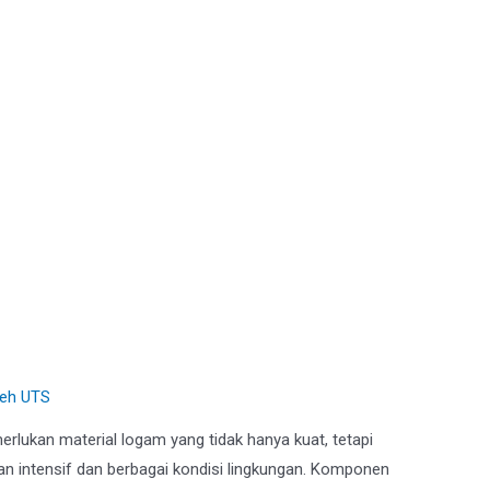
Coating untuk Gudang
leh
UTS
rlukan material logam yang tidak hanya kuat, tetapi
 intensif dan berbagai kondisi lingkungan. Komponen