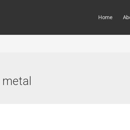
Home
Ab
 metal