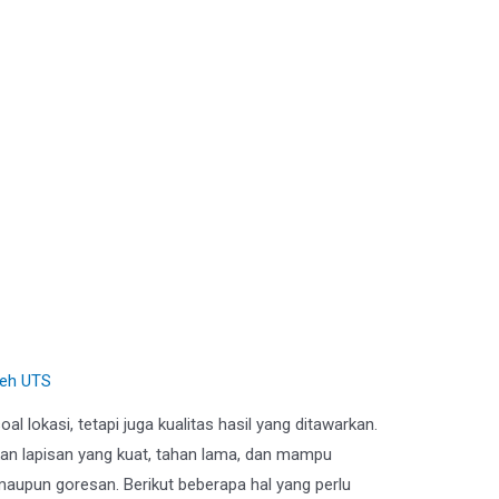
owder Coating yang Tepat
leh
UTS
l lokasi, tetapi juga kualitas hasil yang ditawarkan.
kan lapisan yang kuat, tahan lama, dan mampu
aupun goresan. Berikut beberapa hal yang perlu