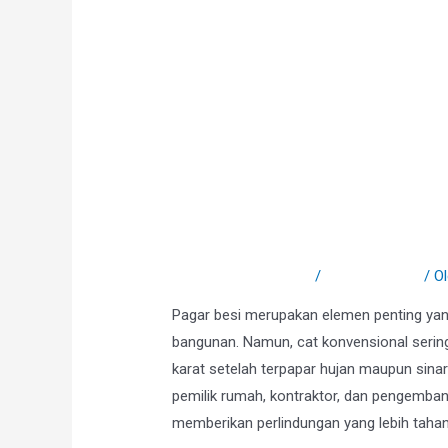
Powder Coating Pagar
Tahan Lama
Tinggalkan Komentar
/
Uncategorized
/ O
Pagar besi merupakan elemen penting ya
bangunan. Namun, cat konvensional seri
karat setelah terpapar hujan maupun sina
pemilik rumah, kontraktor, dan pengemba
memberikan perlindungan yang lebih tahan