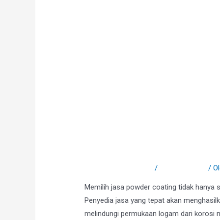
Tips Memilih Jasa P
Tinggalkan Komentar
/
Uncategorized
/ O
Memilih jasa powder coating tidak hanya soa
Penyedia jasa yang tepat akan menghasil
melindungi permukaan logam dari korosi m