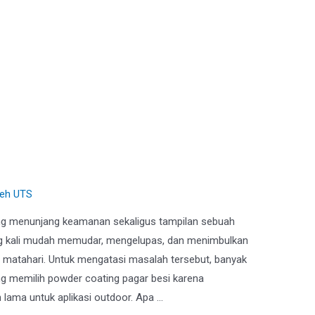
 Besi, Solusi Anti Karat
leh
UTS
ng menunjang keamanan sekaligus tampilan sebuah
ng kali mudah memudar, mengelupas, dan menimbulkan
r matahari. Untuk mengatasi masalah tersebut, banyak
ng memilih powder coating pagar besi karena
 lama untuk aplikasi outdoor. Apa …