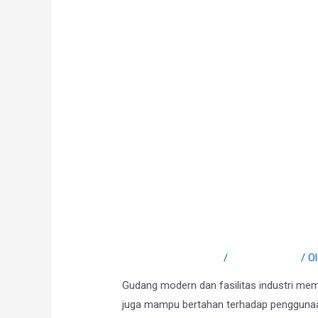
Keunggulan Powder 
Modern dan Industri
Tinggalkan Komentar
/
Uncategorized
/ O
Gudang modern dan fasilitas industri meme
juga mampu bertahan terhadap penggunaan