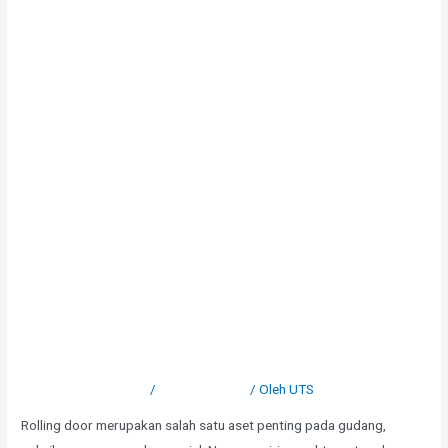
Cat Rolling Door Mengelupas?
Solusi Agar Lebih Tahan Lama
Tinggalkan Komentar
/
Uncategorized
/ Oleh
UTS
Rolling door merupakan salah satu aset penting pada gudang,