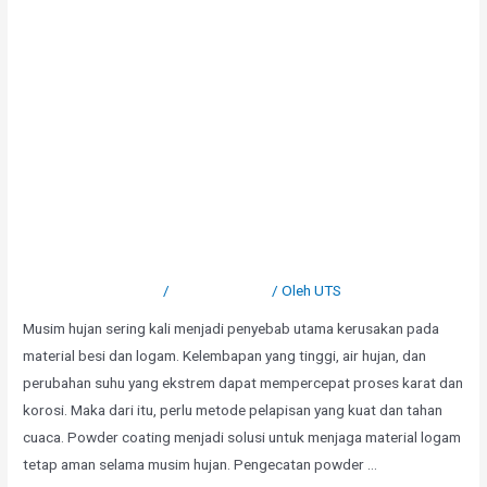
Powder Coating Solusi Aman
Hadapi Musim Hujan
Tinggalkan Komentar
/
Uncategorized
/ Oleh
UTS
Musim hujan sering kali menjadi penyebab utama kerusakan pada
material besi dan logam. Kelembapan yang tinggi, air hujan, dan
perubahan suhu yang ekstrem dapat mempercepat proses karat dan
korosi. Maka dari itu, perlu metode pelapisan yang kuat dan tahan
cuaca. Powder coating menjadi solusi untuk menjaga material logam
tetap aman selama musim hujan. Pengecatan powder …