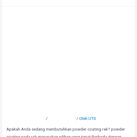
Powder Coating Rak Tube
Tinggalkan Komentar
/
Uncategorized
/ Oleh
UTS
Apakah Anda sedang membutuhkan powder coating rak? powder
coating pada rak merupakan pilihan yang tepat.Berbeda dengan