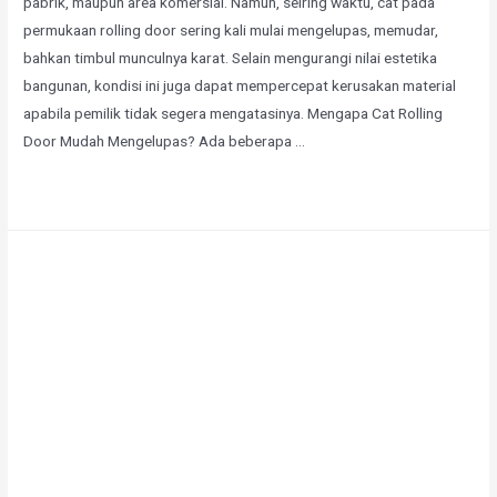
pabrik, maupun area komersial. Namun, seiring waktu, cat pada
permukaan rolling door sering kali mulai mengelupas, memudar,
bahkan timbul munculnya karat. Selain mengurangi nilai estetika
bangunan, kondisi ini juga dapat mempercepat kerusakan material
apabila pemilik tidak segera mengatasinya. Mengapa Cat Rolling
Door Mudah Mengelupas? Ada beberapa …
Selengkapnya »