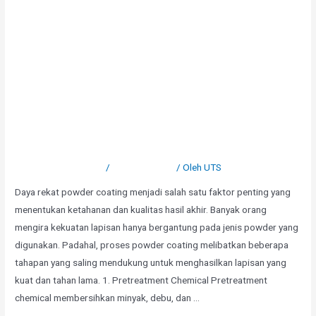
5 Faktor yang Menentukan
Daya Rekat Powder Coating
Tinggalkan Komentar
/
Uncategorized
/ Oleh
UTS
Daya rekat powder coating menjadi salah satu faktor penting yang
menentukan ketahanan dan kualitas hasil akhir. Banyak orang
mengira kekuatan lapisan hanya bergantung pada jenis powder yang
digunakan. Padahal, proses powder coating melibatkan beberapa
tahapan yang saling mendukung untuk menghasilkan lapisan yang
kuat dan tahan lama. 1. Pretreatment Chemical Pretreatment
chemical membersihkan minyak, debu, dan …