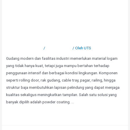
Keunggulan Powder Coating
untuk Gudang Modern dan
Industri
Tinggalkan Komentar
/
Uncategorized
/ Oleh
UTS
Gudang modern dan fasilitas industri memerlukan material logam
yang tidak hanya kuat, tetapi juga mampu bertahan terhadap
penggunaan intensif dan berbagai kondisi lingkungan. Komponen
seperti rolling door, rak gudang, cable tray, pagar, railing, hingga
struktur baja membutuhkan lapisan pelindung yang dapat menjaga
kualitas sekaligus meningkatkan tampilan. Salah satu solusi yang
banyak dipilih adalah powder coating. …
Selengkapnya »