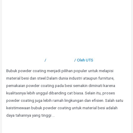
Keistimewaan Bubuk Powder
Coating untuk Material Besi
Tinggalkan Komentar
/
Uncategorized
/ Oleh
UTS
Bubuk powder coating menjadi pilihan populer untuk melapisi
material besi dan steel.Dalam dunia industri ataupun furniture,
pemakaian powder coating pada besi semakin diminati karena
kualitasnya lebih unggul dibanding cat biasa. Selain itu, proses
powder coating juga lebih ramah lingkungan dan efisien. Salah satu
keistimewaan bubuk powder coating untuk material besi adalah
daya tahannya yang tinggi …
Selengkapnya »