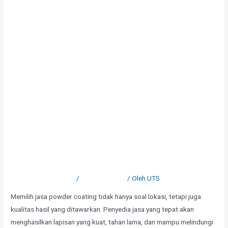
Tips Memilih Jasa Powder
Coating yang Tepat
Tinggalkan Komentar
/
Uncategorized
/ Oleh
UTS
Memilih jasa powder coating tidak hanya soal lokasi, tetapi juga
kualitas hasil yang ditawarkan. Penyedia jasa yang tepat akan
menghasilkan lapisan yang kuat, tahan lama, dan mampu melindungi