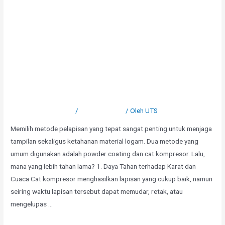
Powder Coating vs Cat
Kompresor, Mana Lebih Tahan
Lama?
Tinggalkan Komentar
/
Uncategorized
/ Oleh
UTS
Memilih metode pelapisan yang tepat sangat penting untuk menjaga
tampilan sekaligus ketahanan material logam. Dua metode yang
umum digunakan adalah powder coating dan cat kompresor. Lalu,
mana yang lebih tahan lama? 1. Daya Tahan terhadap Karat dan
Cuaca Cat kompresor menghasilkan lapisan yang cukup baik, namun
seiring waktu lapisan tersebut dapat memudar, retak, atau
mengelupas …