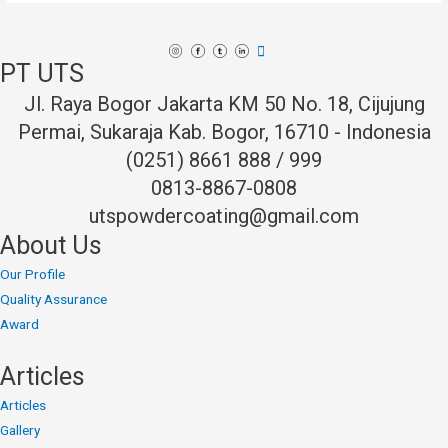
Terus
Sejahtera
PT UTS
:
Spesialis
Jl. Raya Bogor Jakarta KM 50 No. 18, Cijujung
Powder
Permai, Sukaraja Kab. Bogor, 16710 - Indonesia
Coating
(0251) 8661 888 / 999
di
0813-8867-0808
Jabodetabek
utspowdercoating@gmail.com
About Us
Our Profile
Quality Assurance
Award
Articles
Articles
Gallery