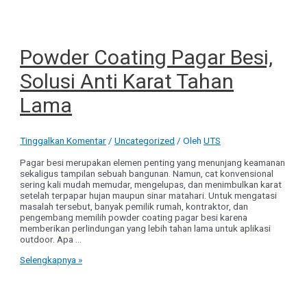
Powder Coating Pagar Besi,
Solusi Anti Karat Tahan
Lama
Tinggalkan Komentar
/
Uncategorized
/ Oleh
UTS
Pagar besi merupakan elemen penting yang menunjang keamanan
sekaligus tampilan sebuah bangunan. Namun, cat konvensional
sering kali mudah memudar, mengelupas, dan menimbulkan karat
setelah terpapar hujan maupun sinar matahari. Untuk mengatasi
masalah tersebut, banyak pemilik rumah, kontraktor, dan
pengembang memilih powder coating pagar besi karena
memberikan perlindungan yang lebih tahan lama untuk aplikasi
outdoor. Apa …
Powder
Selengkapnya »
Coating
Pagar
Besi,
Solusi