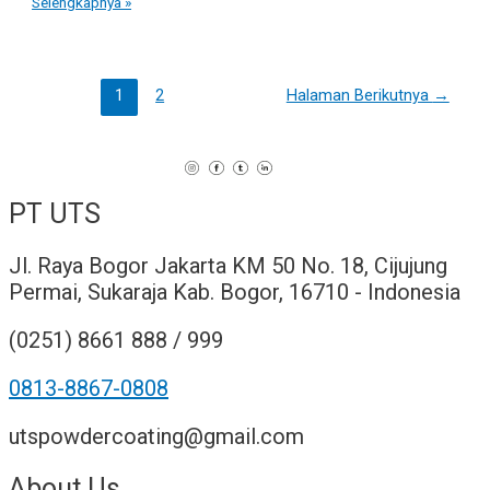
Cat
Selengkapnya »
powder,
untuk
barang
dan
Paginasi
sektor
1
2
Halaman Berikutnya
→
pos
apa
saja?
PT UTS
Jl. Raya Bogor Jakarta KM 50 No. 18, Cijujung
Permai, Sukaraja Kab. Bogor, 16710 - Indonesia
(0251) 8661 888 / 999
0813-8867-0808
utspowdercoating@gmail.com
About Us