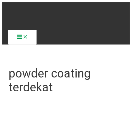
Lewati
ke
konten
Main
Menu
powder coating
terdekat