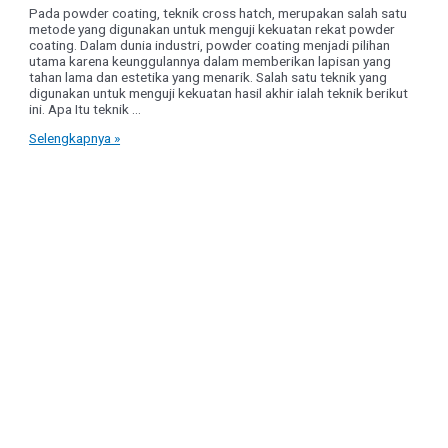
Pada powder coating, teknik cross hatch, merupakan salah satu
metode yang digunakan untuk menguji kekuatan rekat powder
coating. Dalam dunia industri, powder coating menjadi pilihan
utama karena keunggulannya dalam memberikan lapisan yang
tahan lama dan estetika yang menarik. Salah satu teknik yang
digunakan untuk menguji kekuatan hasil akhir ialah teknik berikut
ini. Apa Itu teknik …
Mengenal
Selengkapnya »
test
cross
hatch
pada
powder
coating