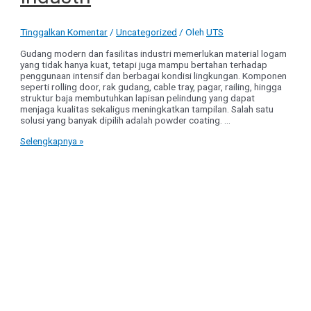
Tinggalkan Komentar
/
Uncategorized
/ Oleh
UTS
Gudang modern dan fasilitas industri memerlukan material logam
yang tidak hanya kuat, tetapi juga mampu bertahan terhadap
penggunaan intensif dan berbagai kondisi lingkungan. Komponen
seperti rolling door, rak gudang, cable tray, pagar, railing, hingga
struktur baja membutuhkan lapisan pelindung yang dapat
menjaga kualitas sekaligus meningkatkan tampilan. Salah satu
solusi yang banyak dipilih adalah powder coating. …
Keunggulan
Selengkapnya »
Powder
Coating
untuk
Gudang
Modern
dan
Industri