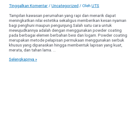
Tinggalkan Komentar
/
Uncategorized
/ Oleh
UTS
Tampilan kawasan perumahan yang rapi dan menarik dapat
meningkatkan nilai estetika sekaligus memberikan kesan nyaman
bagi penghuni maupun pengunjung.Salah satu cara untuk
mewujudkannya adalah dengan menggunakan powder coating
pada berbagai elemen berbahan besi dan logam. Powder coating
merupakan metode pelapisan permukaan menggunakan serbuk
khusus yang dipanaskan hingga membentuk lapisan yang kuat,
merata, dan tahan lama. …
Perumahan
Selengkapnya »
Lebih
Estetik
dengan
Powder
Coating