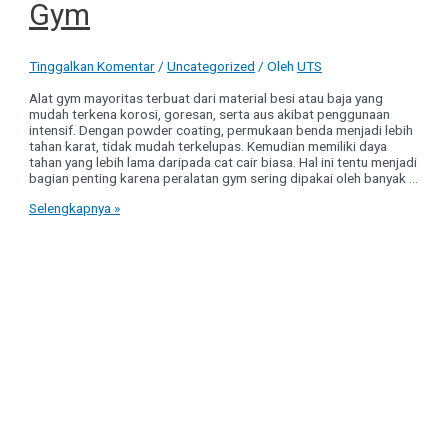
Gym
Tinggalkan Komentar
/
Uncategorized
/ Oleh
UTS
Alat gym mayoritas terbuat dari material besi atau baja yang
mudah terkena korosi, goresan, serta aus akibat penggunaan
intensif. Dengan powder coating, permukaan benda menjadi lebih
tahan karat, tidak mudah terkelupas. Kemudian memiliki daya
tahan yang lebih lama daripada cat cair biasa. Hal ini tentu menjadi
bagian penting karena peralatan gym sering dipakai oleh banyak …
Powder
Selengkapnya »
Coating
Pada
Alat
Gym